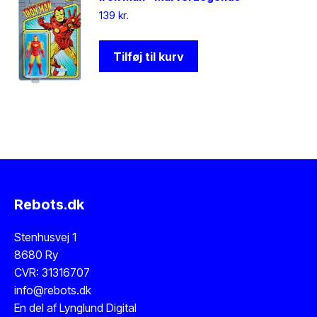
139
kr.
Tilføj til kurv
Rebots.dk
Stenhusvej 1
8680 Ry
CVR: 31316707
info@rebots.dk
En del af
Lynglund Digital