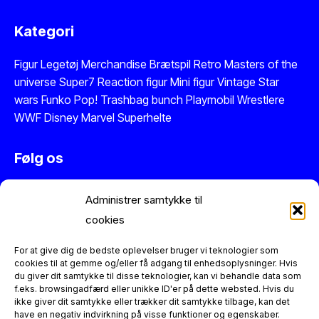
Kategori
Figur
Legetøj
Merchandise
Brætspil
Retro Masters of the
universe
Super7 Reaction figur
Mini figur
Vintage Star
wars
Funko Pop!
Trashbag bunch
Playmobil
Wrestlere
WWF
Disney
Marvel
Superhelte
Følg os
Instagram
Administrer samtykke til
Facebook
cookies
Twitter
Se vores anmeldelser på Trustpilot
For at give dig de bedste oplevelser bruger vi teknologier som
cookies til at gemme og/eller få adgang til enhedsoplysninger. Hvis
du giver dit samtykke til disse teknologier, kan vi behandle data som
Information
f.eks. browsingadfærd eller unikke ID'er på dette websted. Hvis du
ikke giver dit samtykke eller trækker dit samtykke tilbage, kan det
have en negativ indvirkning på visse funktioner og egenskaber.
Figurerne er reproduktioner og dermed nye varer. Der er