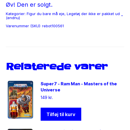
Øv! Den er solgt.
Kategorier:
Figur du bare må eje
,
Legetøj der ikke er pakket ud
(endnu)
Varenummer (SKU):
rebot100561
Relaterede varer
Super7 - Ram Man - Masters of the
Universe
149
kr.
Tilføj til kurv