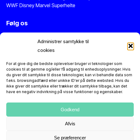
WWF
Disney
Marvel
Superhelte
Følg os
Instagram
Administrer samtykke til
Facebook
cookies
Twitter
Se vores anmeldelser på Trustpilot
For at give dig de bedste oplevelser bruger vi teknologier som
cookies til at gemme og/eller få adgang til enhedsoplysninger. Hvis
du giver dit samtykke til disse teknologier, kan vi behandle data som
Information
f.eks. browsingadfærd eller unikke ID'er på dette websted. Hvis du
ikke giver dit samtykke eller trækker dit samtykke tilbage, kan det
have en negativ indvirkning på visse funktioner og egenskaber.
Figurerne er reproduktioner og dermed nye varer. Der er
altid 14 dages returret.
Kontakt os
hvis du har spørgsmål
eller leder efter en helt særlig retro figur.
Godkend
Afvis
Se præferencer