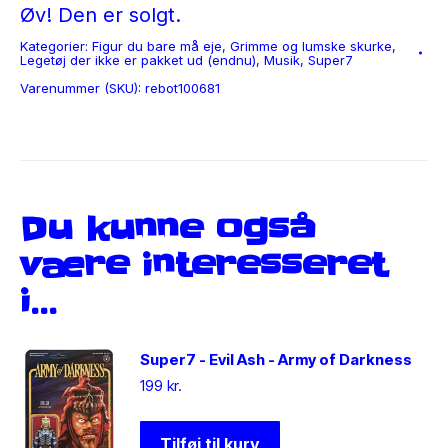
Øv! Den er solgt.
Kategorier:
Figur du bare må eje
,
Grimme og lumske skurke
,
Legetøj der ikke er pakket ud (endnu)
,
Musik
,
Super7
Varenummer (SKU):
rebot100681
Du kunne også
være interesseret
i…
Super7 - Evil Ash - Army of Darkness
199
kr.
Tilføj til kurv