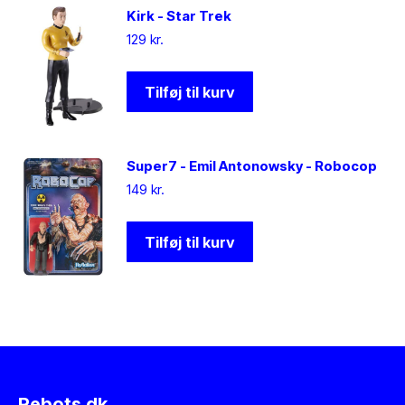
Kirk - Star Trek
129
kr.
Tilføj til kurv
Super7 - Emil Antonowsky - Robocop
149
kr.
Tilføj til kurv
Rebots.dk