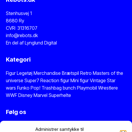
Stenhusvej 1
8680 Ry
CVR: 31316707
info@rebots.dk
En del af
Lynglund Digital
Kategori
Figur
Legetøj
Merchandise
Brætspil
Retro Masters of the
universe
Super7 Reaction figur
Mini figur
Vintage Star
wars
Funko Pop!
Trashbag bunch
Playmobil
Wrestlere
WWF
Disney
Marvel
Superhelte
Følg os
Instagram
Administrer samtykke til