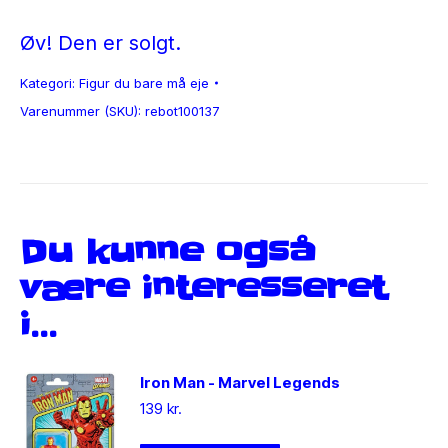
Øv! Den er solgt.
Kategori:
Figur du bare må eje
Varenummer (SKU):
rebot100137
Du kunne også
være interesseret
i…
Iron Man - Marvel Legends
139
kr.