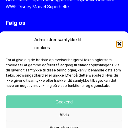
WWF
Disney
Marvel
Superhelte
Følg os
Instagram
Administrer samtykke til
Facebook
cookies
Twitter
Se vores anmeldelser på Trustpilot
For at give dig de bedste oplevelser bruger vi teknologier som
cookies til at gemme og/eller få adgang til enhedsoplysninger. Hvis
du giver dit samtykke til disse teknologier, kan vi behandle data som
Information
f.eks. browsingadfærd eller unikke ID'er på dette websted. Hvis du
ikke giver dit samtykke eller trækker dit samtykke tilbage, kan det
have en negativ indvirkning på visse funktioner og egenskaber.
Figurerne er reproduktioner og dermed nye varer. Der er
altid 14 dages returret.
Kontakt os
hvis du har spørgsmål
eller leder efter en helt særlig retro figur.
Godkend
Afvis
Se præferencer