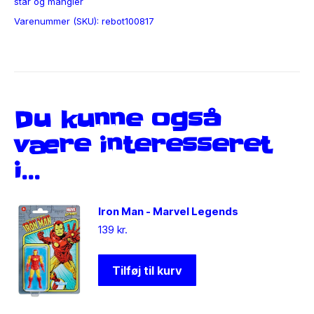
står og mangler
Varenummer (SKU):
rebot100817
Du kunne også
være interesseret
i…
Iron Man - Marvel Legends
139
kr.
Tilføj til kurv