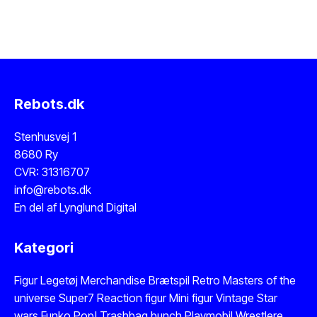
Rebots.dk
Stenhusvej 1
8680 Ry
CVR: 31316707
info@rebots.dk
En del af
Lynglund Digital
Kategori
Figur
Legetøj
Merchandise
Brætspil
Retro Masters of the
universe
Super7 Reaction figur
Mini figur
Vintage Star
wars
Funko Pop!
Trashbag bunch
Playmobil
Wrestlere