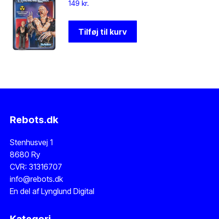
149
kr.
Tilføj til kurv
Rebots.dk
Stenhusvej 1
8680 Ry
CVR: 31316707
info@rebots.dk
En del af
Lynglund Digital
Kategori