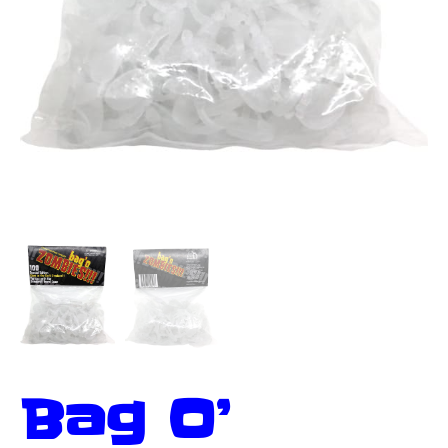
Bag O’