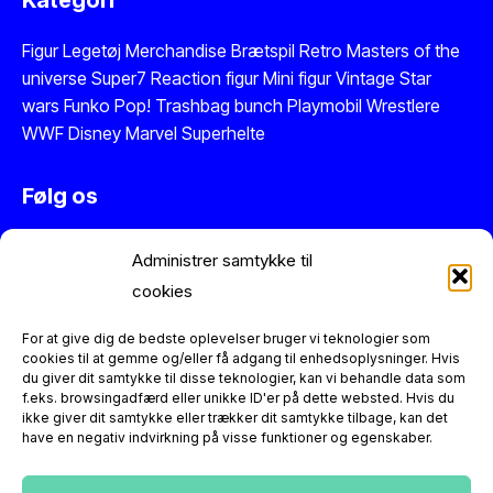
Figur
Legetøj
Merchandise
Brætspil
Retro Masters of the
universe
Super7 Reaction figur
Mini figur
Vintage Star
wars
Funko Pop!
Trashbag bunch
Playmobil
Wrestlere
WWF
Disney
Marvel
Superhelte
Følg os
Instagram
Administrer samtykke til
Facebook
cookies
Twitter
Se vores anmeldelser på Trustpilot
For at give dig de bedste oplevelser bruger vi teknologier som
cookies til at gemme og/eller få adgang til enhedsoplysninger. Hvis
du giver dit samtykke til disse teknologier, kan vi behandle data som
Information
f.eks. browsingadfærd eller unikke ID'er på dette websted. Hvis du
ikke giver dit samtykke eller trækker dit samtykke tilbage, kan det
have en negativ indvirkning på visse funktioner og egenskaber.
Figurerne er reproduktioner og dermed nye varer. Der er
altid 14 dages returret.
Kontakt os
hvis du har spørgsmål