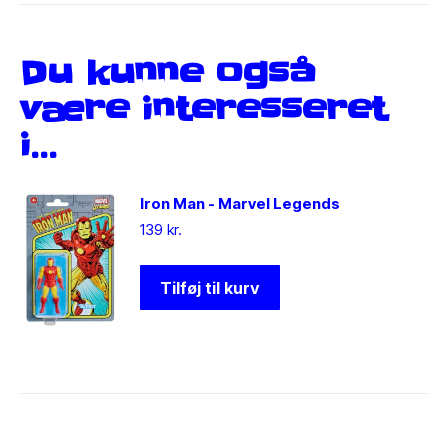
Du kunne også
være interesseret
i…
Iron Man - Marvel Legends
139
kr.
Tilføj til kurv