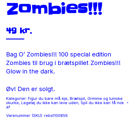
Zombies!!!
49
kr.
Bag O’ Zombies!!! 100 special edition
Zombies til brug i brætspillet Zombies!!!
Glow in the dark.
Øv! Den er solgt.
Kategorier:
Figur du bare må eje
,
Brætspil
,
Grimme og lumske
skurke
,
Legetøj du ikke kan leve uden
,
Spil du ikke kan få nok
af
Varenummer (SKU):
rebot100856