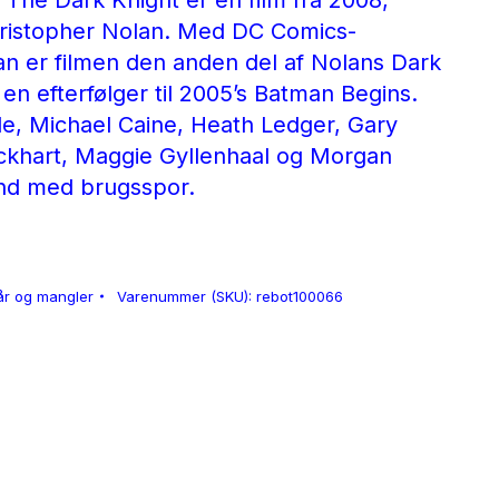
kr..
99 kr..
.
The Dark Knight er en film fra 2008,
ristopher Nolan.
Med DC Comics-
n er filmen den anden del af Nolans Dark
 en efterfølger til 2005’s Batman Begins.
le, Michael Caine, Heath Ledger, Gary
khart, Maggie Gyllenhaal og
Morgan
and med brugsspor.
år og mangler
Varenummer (SKU):
rebot100066