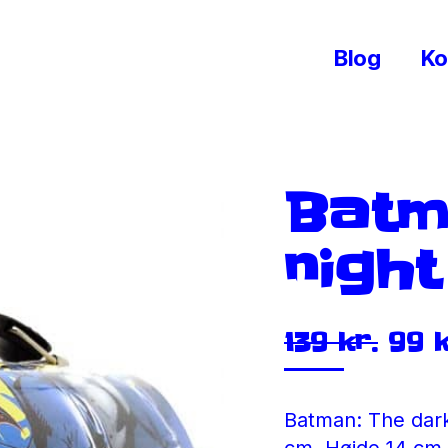
Blog
Ko
Batm
night
Den
139
kr.
99
k
opr
pris
var:
Batman: The dark