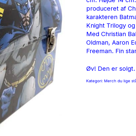
139 
cm. Højde 14 cm
produceret af Ch
karakteren Batma
Knight Trilogy og
Med Christian Ba
Oldman, Aaron Ec
Freeman.
Fin st
Øv! Den er solgt.
Kategori:
Merch du lige st