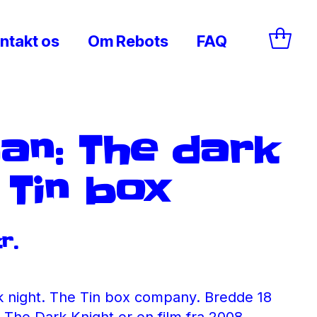
ntakt os
Om Rebots
FAQ
an: The dark
 Tin box
Den
r.
indelige
aktuelle
pris
er:
 night. The Tin box company. Bredde 18