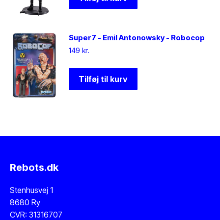
Super7 - Emil Antonowsky - Robocop
149
kr.
Tilføj til kurv
Rebots.dk
Stenhusvej 1
8680 Ry
CVR: 31316707