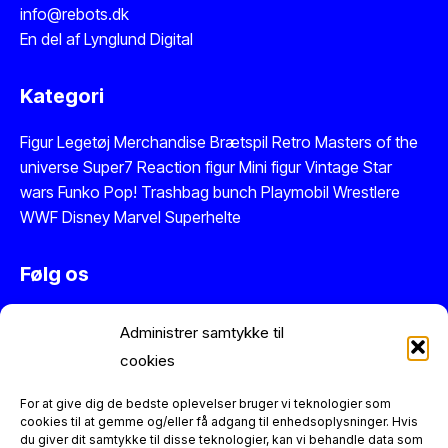
info@rebots.dk
En del af
Lynglund Digital
Kategori
Figur
Legetøj
Merchandise
Brætspil
Retro Masters of the
universe
Super7 Reaction figur
Mini figur
Vintage Star
wars
Funko Pop!
Trashbag bunch
Playmobil
Wrestlere
WWF
Disney
Marvel
Superhelte
Følg os
Instagram
Administrer samtykke til
Facebook
cookies
Twitter
Se vores anmeldelser på Trustpilot
For at give dig de bedste oplevelser bruger vi teknologier som
cookies til at gemme og/eller få adgang til enhedsoplysninger. Hvis
du giver dit samtykke til disse teknologier, kan vi behandle data som