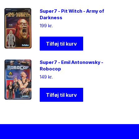
Super7 - Pit Witch - Army of
Darkness
199
kr.
Tilføj til kurv
Super7 - Emil Antonowsky -
Robocop
149
kr.
Tilføj til kurv