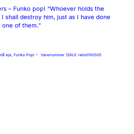
ters – Funko pop! “Whoever holds the
 I shall destroy him, just as I have done
e one of them.”
må eje
,
Funko Pop!
Varenummer (SKU):
rebot100505