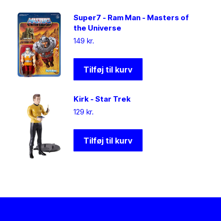
Super7 - Ram Man - Masters of
the Universe
149
kr.
Tilføj til kurv
Kirk - Star Trek
129
kr.
Tilføj til kurv