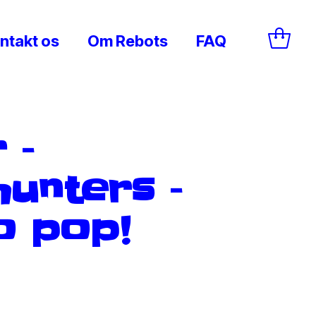
ntakt os
Om Rebots
FAQ
 –
hunters –
o pop!