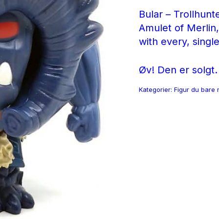
Bular – Trollhun
Amulet of Merlin,
with every, singl
Øv! Den er solgt.
Kategorier:
Figur du bare 