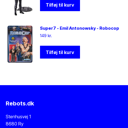
Tilføj til kurv
Super7 - Emil Antonowsky - Robocop
149
kr.
Tilføj til kurv
Rebots.dk
Stenhusvej 1
8680 Ry