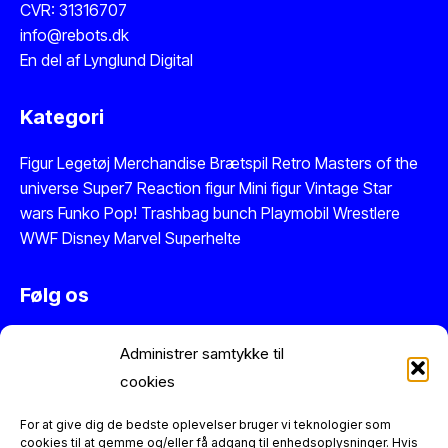
CVR: 31316707
info@rebots.dk
En del af
Lynglund Digital
Kategori
Figur
Legetøj
Merchandise
Brætspil
Retro Masters of the
universe
Super7 Reaction figur
Mini figur
Vintage Star
wars
Funko Pop!
Trashbag bunch
Playmobil
Wrestlere
WWF
Disney
Marvel
Superhelte
Følg os
Instagram
Administrer samtykke til
Facebook
cookies
Twitter
Se vores anmeldelser på Trustpilot
For at give dig de bedste oplevelser bruger vi teknologier som
cookies til at gemme og/eller få adgang til enhedsoplysninger. Hvis