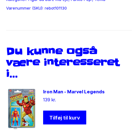
Varenummer (SKU):
rebot101130
Du kunne også
være interesseret
i…
Iron Man - Marvel Legends
139
kr.
Tilføj til kurv