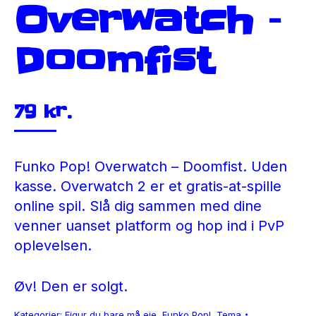
Overwatch –
Doomfist
79
kr.
Funko Pop! Overwatch – Doomfist. Uden
kasse. Overwatch 2 er et gratis-at-spille
online spil. Slå dig sammen med dine
venner uanset platform og hop ind i PvP
oplevelsen.
Øv! Den er solgt.
Kategorier:
Figur du bare må eje
,
Funko Pop!
,
Tema