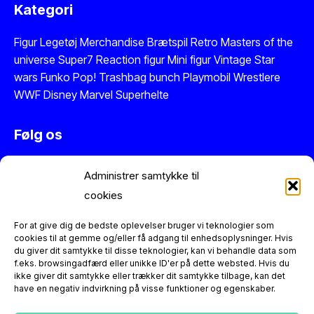
Kategori
Figur
Legetøj
Merchandise
Brætspil
Retro Masters of the
universe
Super7 Reaction figur
Mini figur
Vintage Star
wars
Funko Pop!
Trashbag bunch
Playmobil
Wrestlere
WWF
Disney
Marvel
Superhelte
Følg os
Instagram
Administrer samtykke til
Facebook
cookies
Twitter
Se vores anmeldelser på Trustpilot
For at give dig de bedste oplevelser bruger vi teknologier som
cookies til at gemme og/eller få adgang til enhedsoplysninger. Hvis
du giver dit samtykke til disse teknologier, kan vi behandle data som
Information
f.eks. browsingadfærd eller unikke ID'er på dette websted. Hvis du
ikke giver dit samtykke eller trækker dit samtykke tilbage, kan det
have en negativ indvirkning på visse funktioner og egenskaber.
Figurerne er reproduktioner og dermed nye varer. Der er
altid 14 dages returret.
Kontakt os
hvis du har spørgsmål