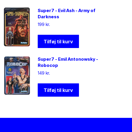
Super7 - Evil Ash - Army of
Darkness
199
kr.
Tilføj til kurv
Super7 - Emil Antonowsky -
Robocop
149
kr.
Tilføj til kurv