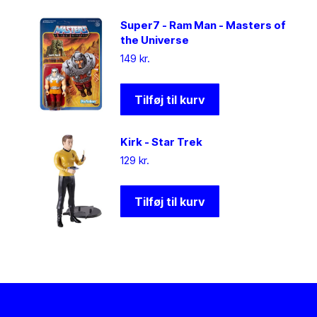
Super7 - Ram Man - Masters of
the Universe
149
kr.
Tilføj til kurv
Kirk - Star Trek
129
kr.
Tilføj til kurv