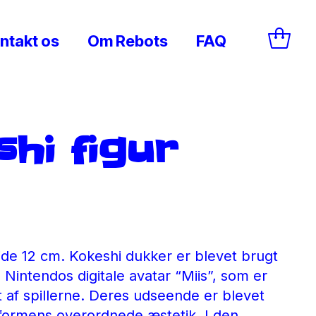
ntakt os
Om Rebots
FAQ
hi figur
jde 12 cm. Kokeshi dukker er blevet brugt
l Nintendos digitale avatar “Miis”, som er
t af spillerne. Deres udseende er blevet
formens overordnede æstetik. I den