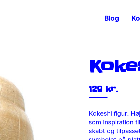
Blog
Ko
Kokes
129
kr.
Kokeshi figur. Hø
som inspiration ti
skabt og tilpasse
symbolet på plat