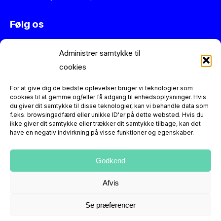
Følg os
Instagram
Administrer samtykke til
Facebook
cookies
Twitter
Se vores anmeldelser på Trustpilot
For at give dig de bedste oplevelser bruger vi teknologier som
cookies til at gemme og/eller få adgang til enhedsoplysninger. Hvis
du giver dit samtykke til disse teknologier, kan vi behandle data som
Information
f.eks. browsingadfærd eller unikke ID'er på dette websted. Hvis du
ikke giver dit samtykke eller trækker dit samtykke tilbage, kan det
have en negativ indvirkning på visse funktioner og egenskaber.
Figurerne er reproduktioner og dermed nye varer. Der er
altid 14 dages returret.
Kontakt os
hvis du har spørgsmål
eller leder efter en helt særlig retro figur.
Godkend
Afvis
Se præferencer
© 2026 Rebots