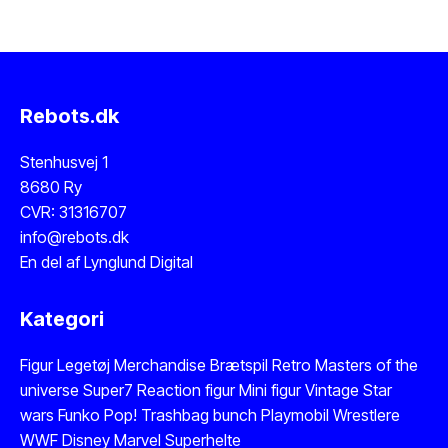
Rebots.dk
Stenhusvej 1
8680 Ry
CVR: 31316707
info@rebots.dk
En del af
Lynglund Digital
Kategori
Figur
Legetøj
Merchandise
Brætspil
Retro Masters of the
universe
Super7 Reaction figur
Mini figur
Vintage Star
wars
Funko Pop!
Trashbag bunch
Playmobil
Wrestlere
WWF
Disney
Marvel
Superhelte