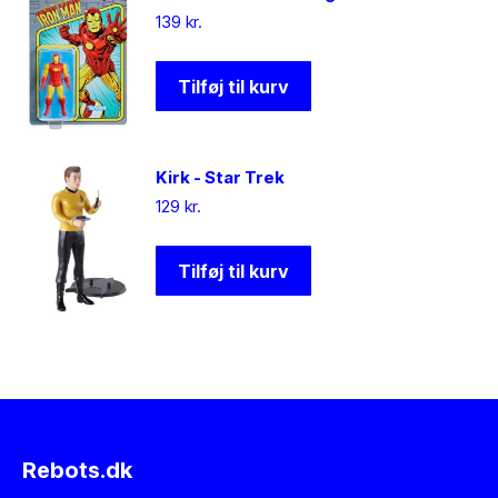
139
kr.
Tilføj til kurv
Kirk - Star Trek
129
kr.
Tilføj til kurv
Rebots.dk