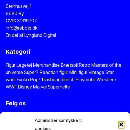
Stenhusvej 1
8680 Ry
CVR: 31316707
info@rebots.dk
En del af
Lynglund Digital
Kategori
Figur
Legetøj
Merchandise
Brætspil
Retro Masters of the
universe
Super7 Reaction figur
Mini figur
Vintage Star
wars
Funko Pop!
Trashbag bunch
Playmobil
Wrestlere
WWF
Disney
Marvel
Superhelte
Følg os
Instagram
Administrer samtykke til
Facebook
cookies