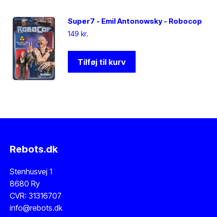
Super7 - Emil Antonowsky - Robocop
149
kr.
Tilføj til kurv
Rebots.dk
Stenhusvej 1
8680 Ry
CVR: 31316707
info@rebots.dk