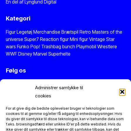
En del af
Lynglund Digital
Kategori
Figur
Legetøj
Merchandise
Brætspil
Retro Masters of the
universe
Super7 Reaction figur
Mini figur
Vintage Star
wars
Funko Pop!
Trashbag bunch
Playmobil
Wrestlere
WWF
Disney
Marvel
Superhelte
Følg os
Instagram
Administrer samtykke til
Facebook
cookies
Twitter
Se vores anmeldelser på Trustpilot
For at give dig de bedste oplevelser bruger vi teknologier som
cookies til at gemme og/eller få adgang til enhedsoplysninger. Hvis
du giver dit samtykke til disse teknologier, kan vi behandle data som
Information
f.eks. browsingadfærd eller unikke ID'er på dette websted. Hvis du
ikke giver dit samtykke eller trækker dit samtykke tilbage, kan det