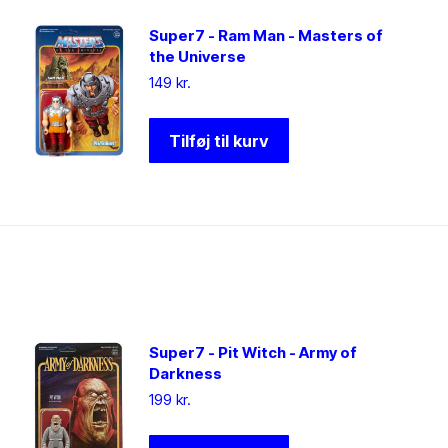
Super7 - Ram Man - Masters of
the Universe
149
kr.
Tilføj til kurv
Super7 - Pit Witch - Army of
Darkness
199
kr.