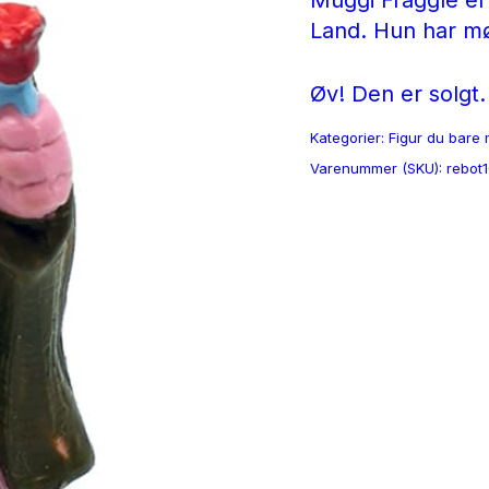
Muggi Fraggle er e
Land. Hun har mør
Øv! Den er solgt.
Kategorier:
Figur du bare 
Varenummer (SKU):
rebot