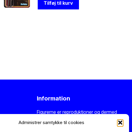
Tilføj til kurv
Information
Figurerne er reproduktioner og dermed
nye varer. Der er altid 14 dages
Administrer samtykke til cookies
returret.
Kontakt os
hvis du har