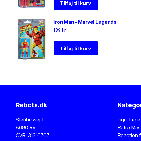
Tilføj til kurv
Iron Man - Marvel Legends
139
kr.
Tilføj til kurv
Rebots.dk
Kategor
Stenhusvej 1
Figur
Lege
8680 Ry
Retro Mast
CVR: 31316707
Reaction f