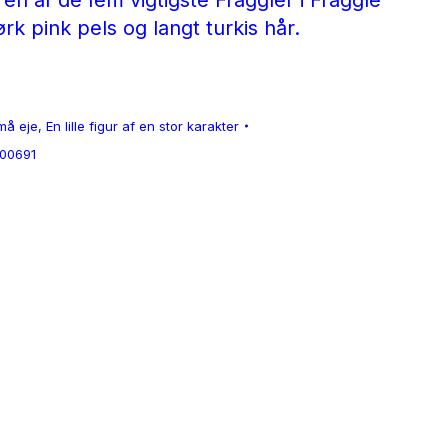
n af ​​de fem vigtigste Fraggler i Fraggle
k pink pels og langt turkis hår.
må eje
,
En lille figur af en stor karakter
100691