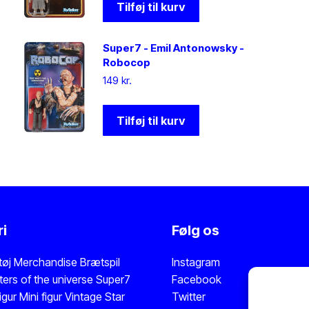
Tilføj til kurv
Super7 - Emil Antonowsky -
Robocop
149
kr.
Tilføj til kurv
i
Følg os
tøj
Merchandise
Brætspil
Instagram
ers of the universe
Super7
Facebook
igur
Mini figur
Vintage Star
Twitter