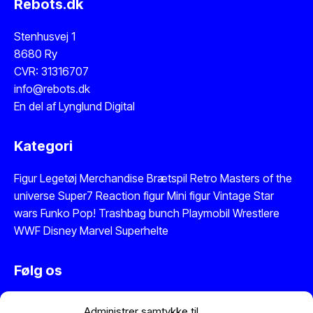
Rebots.dk
Stenhusvej 1
8680 Ry
CVR: 31316707
info@rebots.dk
En del af
Lynglund Digital
Kategori
Figur
Legetøj
Merchandise
Brætspil
Retro Masters of the
universe
Super7 Reaction figur
Mini figur
Vintage Star
wars
Funko Pop!
Trashbag bunch
Playmobil
Wrestlere
WWF
Disney
Marvel
Superhelte
Følg os
Instagram
Administrer samtykke til