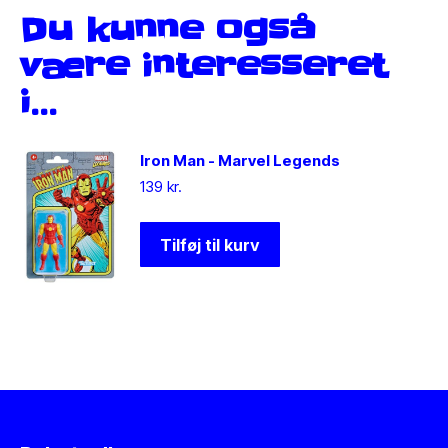
Du kunne også
være interesseret
i…
Iron Man - Marvel Legends
139
kr.
Tilføj til kurv