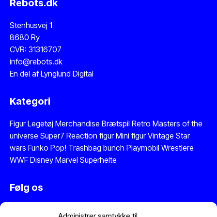
Rebots.dk
Stenhusvej 1
8680 Ry
CVR: 31316707
info@rebots.dk
En del af
Lynglund Digital
Kategori
Figur
Legetøj
Merchandise
Brætspil
Retro Masters of the
universe
Super7 Reaction figur
Mini figur
Vintage Star
wars
Funko Pop!
Trashbag bunch
Playmobil
Wrestlere
WWF
Disney
Marvel
Superhelte
Følg os
Instagram
Administrer samtykke til