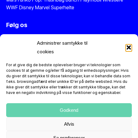
WWF
Disney
Marvel
Superhelte
Følg os
Instagram
Administrer samtykke til
Facebook
cookies
Twitter
Se vores anmeldelser på Trustpilot
For at give dig de bedste oplevelser bruger vi teknologier som
cookies til at gemme og/eller få adgang til enhedsoplysninger. Hvis
du giver dit samtykke til disse teknologier, kan vi behandle data som
Information
f.eks. browsingadfærd eller unikke ID'er på dette websted. Hvis du
ikke giver dit samtykke eller trækker dit samtykke tilbage, kan det
have en negativ indvirkning på visse funktioner og egenskaber.
Figurerne er reproduktioner og dermed nye varer. Der er
altid 14 dages returret.
Kontakt os
hvis du har spørgsmål
eller leder efter en helt særlig retro figur.
Godkend
Afvis
Se præferencer