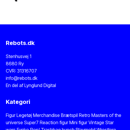
Rebots.dk
Stenhusvej 1
8680 Ry
CVR: 31316707
info@rebots.dk
En del af
Lynglund Digital
Kategori
Figur
Legetøj
Merchandise
Brætspil
Retro Masters of the
universe
Super7 Reaction figur
Mini figur
Vintage Star
wars
Funko Pop!
Trashbag bunch
Playmobil
Wrestlere