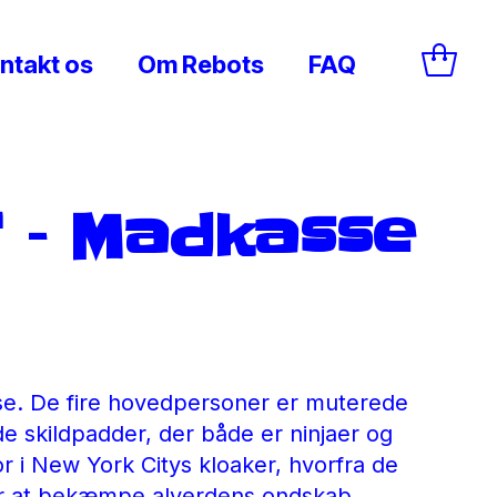
ntakt os
Om Rebots
FAQ
 – Madkasse
. De fire hovedpersoner er muterede
 skildpadder, der både er ninjaer og
r i New York Citys kloaker, hvorfra de
or at bekæmpe alverdens ondskab