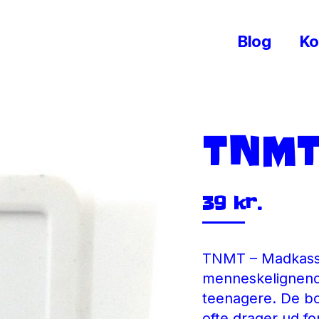
Blog
Ko
TNMT
39
kr.
TNMT – Madkasse
menneskelignende
teenagere. De bo
ofte drager ud f