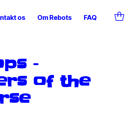
ntakt os
Om Rebots
FAQ
ops –
ers of the
erse