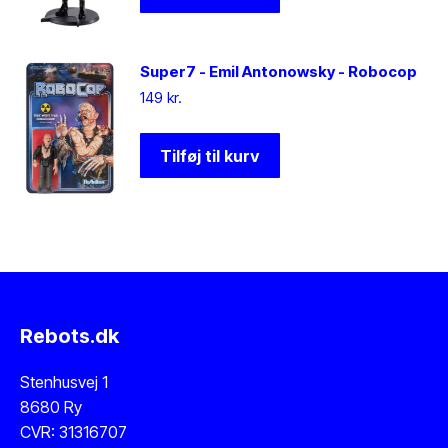
Super7 - Emil Antonowsky - Robocop
149
kr.
Tilføj til kurv
Rebots.dk
Stenhusvej 1
8680 Ry
CVR: 31316707