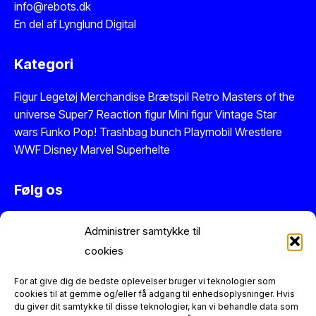
info@rebots.dk
En del af
Lynglund Digital
Kategori
Figur
Legetøj
Merchandise
Brætspil
Retro Masters of the
universe
Super7 Reaction figur
Mini figur
Vintage Star
wars
Funko Pop!
Trashbag bunch
Playmobil
Wrestlere
WWF
Disney
Marvel
Superhelte
Følg os
Instagram
Administrer samtykke til
Facebook
cookies
Twitter
Se vores anmeldelser på Trustpilot
For at give dig de bedste oplevelser bruger vi teknologier som
cookies til at gemme og/eller få adgang til enhedsoplysninger. Hvis
du giver dit samtykke til disse teknologier, kan vi behandle data som
Information