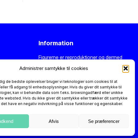
Information
Figurerne er reproduktioner og dermed
nye varer. Der er altid 14 dages
Administrer samtykke til cookies
returret.
Kontakt os
hvis du har
stpilot
spørgsmål eller leder efter en helt
 dig de bedste oplevelser bruger vi teknologier som cookies til at
ler få adgang til enhedsoplysninger. Hvis du giver dit samtykke til
særlig retro figur.
logier, kan vi behandle data som f.eks. browsingadfærd eller unikke
tte websted. Hvis du ikke giver dit samtykke eller trækker dit samtykke
n det have en negativ indvirkning på visse funktioner og egenskaber.
odkend
Afvis
Se præferencer