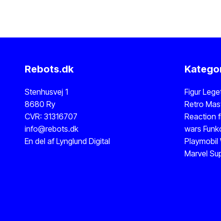
Rebots.dk
Kategor
Stenhusvej 1
Figur
Lege
8680 Ry
Retro Mast
CVR: 31316707
Reaction f
info@rebots.dk
wars
Funk
En del af
Lynglund Digital
Playmobil
Marvel
Sup