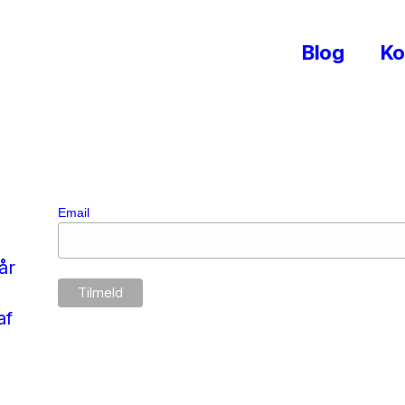
Blog
Ko
Email
år
af