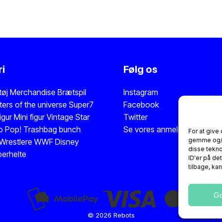
i
Følg os
tøj
Merchandise
Brætspil
Instagram
ers of the universe
Super7
Facebook
igur
Mini figur
Vintage Star
Twitter
o Pop!
Trashbag bunch
Se vores anmeldelser på Tru
For at give
gemme og/el
Wrestlere WWF
Disney
disse tekno
erhelte
ID'er på de
tilbage, ka
G
© 2026 Rebots